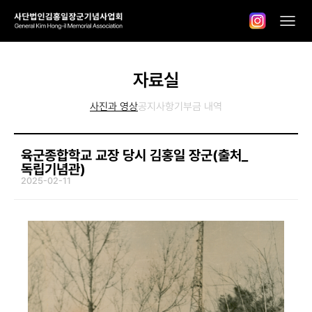
자료실
사진과 영상
공지사항
기부금 내역
육군종합학교 교장 당시 김홍일 장군(출처_
독립기념관)
2025-02-11