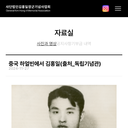
자료실
사진과 영상
공지사항
기부금 내역
중국 하얼빈에서 김홍일(출처_독립기념관)
2024-11-27